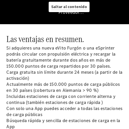
Saltar al contenido
Servicio
Proveedor/Protección de datos
posventa y
accesorios
Las ventajas en resumen.
Si adquieres una nueva eVito Furgón o una eSprinter
podrás circular con propulsión eléctrica y recargar la
batería gratuitamente durante dos años en más de
150.000 puntos de carga repartidos por 30 países.
Carga gratuita sin límite durante 24 meses (a partir de la
activación)
Actualmente más de 150.000 puntos de carga públicos
en 30 países (cobertura en Alemania > 90 %)
Mercedes-
Incluidas estaciones de carga con corriente alterna y
Benz
continua (también estaciones de carga rápida )
Service​
Con solo una App puedes acceder a todas las estaciones
Servicios
de carga públicas
para
Búsqueda rápida y sencilla de estaciones de carga en la
furgonetas
App
Asesoramiento