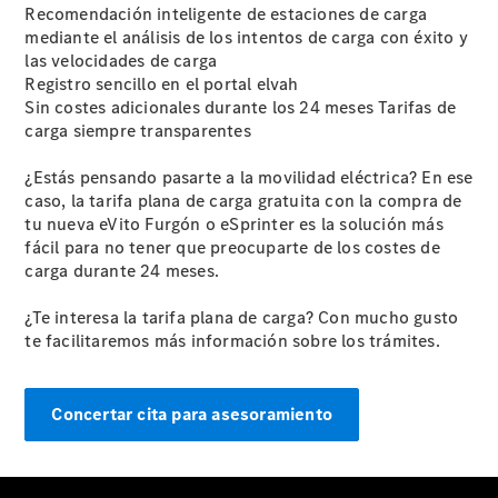
Recomendación inteligente de estaciones de carga
personalizado
mediante el análisis de los intentos de carga con éxito y
Soluciones
las velocidades de carga
de
Registro sencillo en el portal elvah
movilidad
Sin costes adicionales durante los 24 meses Tarifas de
Control de
carga siempre transparentes
vehículos​
Calidad
¿Estás pensando pasarte a la movilidad eléctrica? En ese
Mercedes-
caso, la tarifa plana de carga gratuita con la compra de
Benz​
tu nueva eVito Furgón o eSprinter es la solución más
fácil para no tener que preocuparte de los costes de
carga durante 24 meses.
¿Te interesa la tarifa plana de carga? Con mucho gusto
te facilitaremos más información sobre los trámites.
Concertar cita para asesoramiento
Sobre
Nosotros