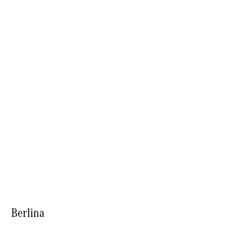
Mercedes
Me
Recambios,
Accesorios
& Boutique
Llamadas a
taller
Asistencia
en carretera
Acerca de
nosotros
Berlina