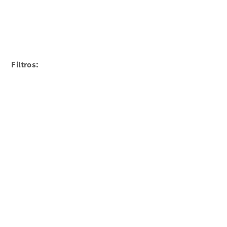
Servicio
posventa y
accesorios
Filtros:
Cita de
taller
Reparación y
mantenimiento
Servicios