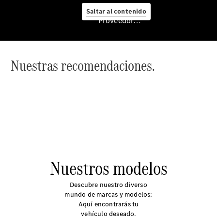
eléctricos
Saltar al contenido
Vehículos
Proveedor/Protección de datos
usados
Servicios
financieros
Empresas
Nuestras recomendaciones.
Clase A
Special
Edition
Nuevo GLB
Nuevo GLC
eléctrico
Nuevo CLA
Shooting
Brake
Nuestros modelos
Descubre nuestro diverso
mundo de marcas y modelos:
Aquí encontrarás tu
vehículo deseado.