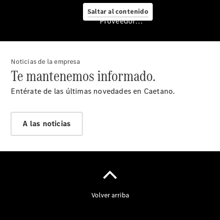
eléctricos
Saltar al contenido
Vehículos
Proveedor/Protección de datos
usados
Servicios
financieros
Empresas
Noticias de la empresa
Clase A
Te mantenemos informado.
Special
Edition
Entérate de las últimas novedades en Caetano.
Nuevo GLB
Nuevo GLC
eléctrico
A las noticias
Nuevo CLA
Shooting
Brake