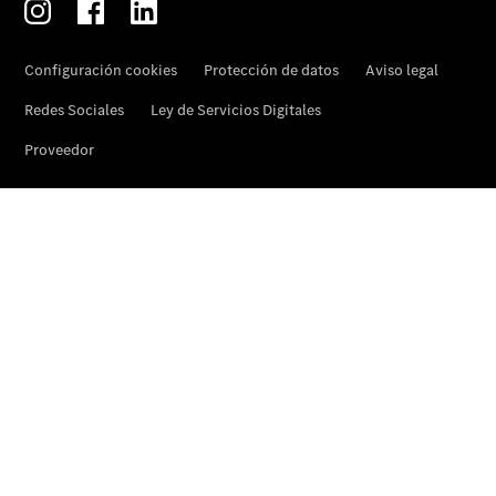
Mercedes
Me
Recambios,
Accesorios
& Boutique
Llamadas a
taller
Asistencia
en carretera
Acerca de
nosotros