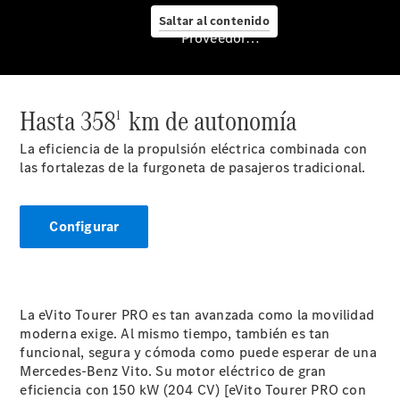
Saltar al contenido
Proveedor/Protección de datos
Servicio
posventa y
accesorios
Hasta 358
km de autonomía
1
La eficiencia de la propulsión eléctrica combinada con
las fortalezas de la furgoneta de pasajeros tradicional.
Configurar
Cita de
La eVito Tourer PRO es tan avanzada como la movilidad
taller
moderna exige. Al mismo tiempo, también es tan
Servicios
funcional, segura y cómoda como puede esperar de una
Mercedes
Mercedes-Benz Vito. Su motor eléctrico de gran
Me
eficiencia con 150 kW (204 CV) [eVito Tourer PRO con
Reparación y