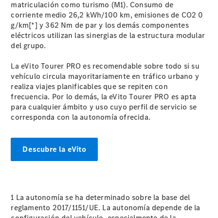
matriculación como turismo (M1). Consumo de
mantenimiento
corriente medio 26,2 kWh/100 km, emisiones de CO2 0
Recambios,
g/km[*] y 362 Nm de par y los demás componentes
accesorios
eléctricos utilizan las sinergias de la estructura modular
y boutique
del grupo.
Llamadas al
taller
La eVito Tourer PRO es recomendable sobre todo si su
Asistencia
vehículo circula mayoritariamente en tráfico urbano y
en carretera
realiza viajes planificables que se repiten con
frecuencia. Por lo demás, la eVito Tourer PRO es apta
para cualquier ámbito y uso cuyo perfil de servicio se
corresponda con la autonomía ofrecida.
Descubre la eVito
Sobre
nosotros
1 La autonomía se ha determinado sobre la base del
reglamento 2017/1151/UE. La autonomía depende de la
configuración del vehículo, especialmente de la