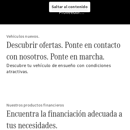
Saltar al contenido
Proveedor/Protección de datos
Servicio
posventa y
accesorios
Vehículos nuevos.
Descubrir ofertas. Ponte en contacto
con nosotros. Ponte en marcha.
Descubre tu vehículo de ensueño con condiciones
atractivas.
Cita de
taller
Nuestros productos financieros
Encuentra la financiación adecuada a
Servicios
Mercedes
tus necesidades.
Me
Reparación y