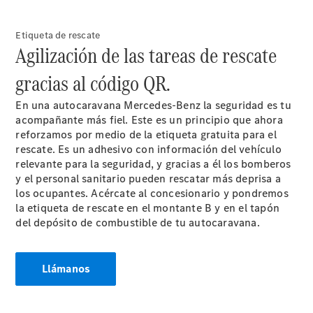
mantenimiento
Recambios,
Etiqueta de rescate
accesorios
Agilización de las tareas de rescate
y boutique
Llamadas al
gracias al código QR.
taller
Asistencia
En una autocaravana Mercedes-Benz la seguridad es tu
en carretera
acompañante más fiel. Este es un principio que ahora
reforzamos por medio de la etiqueta gratuita para el
rescate. Es un adhesivo con información del vehículo
relevante para la seguridad, y gracias a él los bomberos
y el personal sanitario pueden rescatar más deprisa a
los ocupantes. Acércate al concesionario y pondremos
la etiqueta de rescate en el montante B y en el tapón
del depósito de combustible de tu autocaravana.
Sobre
Llámanos
nosotros