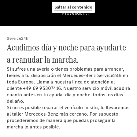
Saltar al contenido
Proveedor/Protección de datos
Servicio
posventa y
accesorios
Service24h
Acudimos día y noche para ayudarte
a reanudar la marcha.
Si sufres una avería o tienes problemas para arrancar,
tienes a tu disposición el Mercedes-Benz Service24h en
toda Europa. Llama a nuestra línea de atención al
cliente +49 69 95307416. Nuestro servicio móvil acudirá
cuanto antes en tu ayuda, día y noche, todos los días
del año.
Cita de
Si no es posible reparar el vehículo in situ, lo llevaremos
taller
al taller Mercedes-Benz más cercano. Por supuesto,
Servicios
procederemos de manera que puedas proseguir la
Mercedes
marcha lo antes posible.
Me
Reparación y