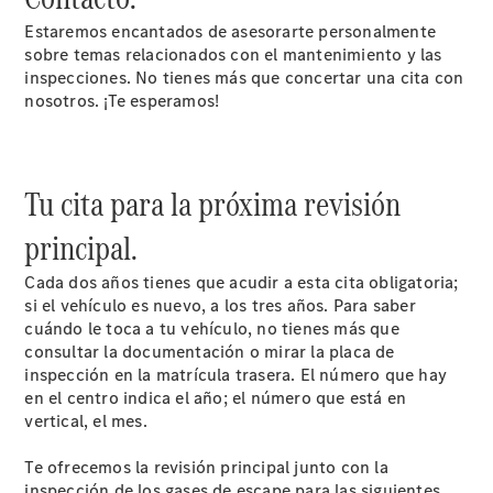
mantenimiento
Estaremos encantados de asesorarte personalmente
Recambios,
sobre temas relacionados con el mantenimiento y las
accesorios
inspecciones. No tienes más que concertar una cita con
y boutique
nosotros. ¡Te esperamos!
Llamadas al
taller
Asistencia
en carretera
Tu cita para la próxima revisión
principal.
Cada dos años tienes que acudir a esta cita obligatoria;
si el vehículo es nuevo, a los tres años. Para saber
cuándo le toca a tu vehículo, no tienes más que
consultar la documentación o mirar la placa de
inspección en la matrícula trasera. El número que hay
en el centro indica el año; el número que está en
Sobre
vertical, el mes.
nosotros
Te ofrecemos la revisión principal junto con la
inspección de los gases de escape para las siguientes