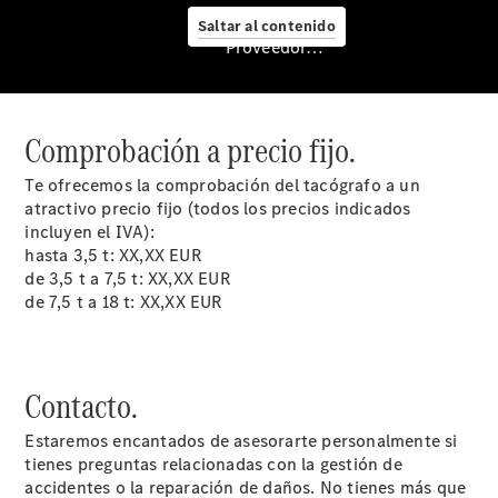
Saltar al contenido
Proveedor/Protección de datos
Servicio
posventa y
accesorios
Comprobación a precio fijo.
Te ofrecemos la comprobación del tacógrafo a un
atractivo precio fijo (todos los precios indicados
incluyen el IVA):
hasta 3,5 t: XX,XX EUR
de 3,5 t a 7,5 t: XX,XX EUR
de 7,5 t a 18 t: XX,XX EUR
Cita de
Contacto.
taller
Servicios
Estaremos encantados de asesorarte personalmente si
Mercedes
tienes preguntas relacionadas con la gestión de
Me
accidentes o la reparación de daños. No tienes más que
Reparación y