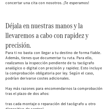
concertar una cita con nosotros. ¡Te esperamos!
mantenimiento
Recambios,
accesorios
y boutique
Déjala en nuestras manos y la
Llamadas al
taller
llevaremos a cabo con rapidez y
Asistencia
en carretera
precisión.
Para ti no basta con llegar a tu destino de forma fiable.
Además, tienes que documentar tu ruta. Para ello,
realizamos la inspección pendiente de tu tacógrafo
analógico o digital con precisión y rapidez. Esto incluye
la comprobación obligatoria por ley. Según el caso,
podrían derivarse costes adicionales.
Hay más razones para encomendarnos la comprobación
Sobre
tras el plazo de dos años:
nosotros
tras cada montaje o reparación del tacógrafo u otro
dispositivo de control