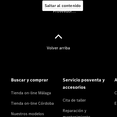
eléctricos
Saltar al contenido
Vehículos
Proveedor/Protección de datos
usados
Servicios
financieros
Empresas
Clase A
Special
Edition
Nuevo GLB
Nuevo GLC
eléctrico
Nuevo CLA
Shooting
Brake